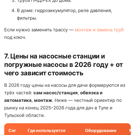
Труба ПНД/PEX до дома.
В доме: гидроаккумулятор, реле давления,
фильтры.
Если нужно заменить трассу —
монтаж и замена труб
под ключ.
7. Цены на насосные станции и
погружные насосы в 2026 году + от
чего зависит стоимость
В 2026 году цены на насосы для дачи формируются из
трёх частей:
сам насос/станция
,
обвязка и
автоматика
,
монтаж
. Ниже — честный ориентир по
рынку на конец 2025–2026 года для дач в Туле и
Тульской области.
Сег
Где используется
Оборудование
М