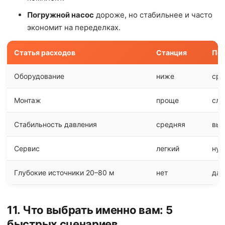
Погружной насос
дороже, но стабильнее и часто
экономит на переделках.
Статья расходов
Станция
Пог
Оборудование
ниже
сре
Монтаж
проще
сло
Стабильность давления
средняя
выс
Сервис
легкий
нуж
Глубокие источники 20–80 м
нет
да
11. Что выбрать именно вам: 5
быстрых сценариев