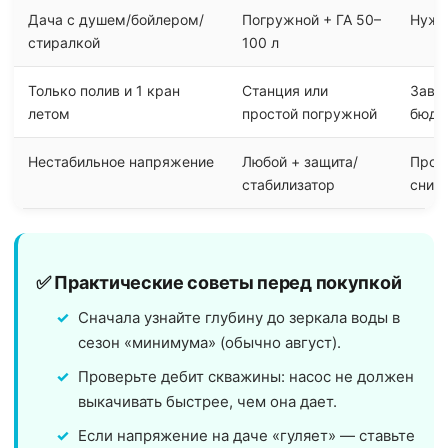
Дача с душем/бойлером/
Погружной + ГА 50–
Нужн
стиралкой
100 л
Только полив и 1 кран
Станция или
Завис
летом
простой погружной
бюдж
Нестабильное напряжение
Любой + защита/
Прод
стабилизатор
сним
✅ Практические советы перед покупкой
Сначала узнайте глубину до зеркала воды в
сезон «минимума» (обычно август).
Проверьте дебит скважины: насос не должен
выкачивать быстрее, чем она дает.
Если напряжение на даче «гуляет» — ставьте