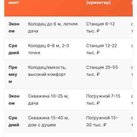
мент
(ориентир)
(о
Экон
Колодец до 6 м, летняя
Станция 6–12
от
ом
дача
тыс. ₽
ты
Сре
Колодец 6–8 м, 2–3
Станция 12–22
от
дний
точки
тыс. ₽
Пре
Колодец/емкость,
Станция 25–55
от
миу
высокий комфорт
тыс. ₽
ты
м
Экон
Скважина 10–25 м,
Погружной 7–15
от
ом
дача
тыс. ₽
ты
Сре
Скважина 15–40 м,
Погружной 15–
от
дний
дом с душем
30 тыс. ₽
ты