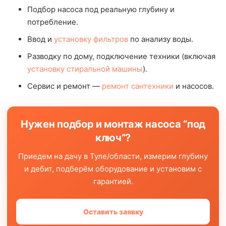
Подбор насоса под реальную глубину и
потребление.
Ввод и
установку фильтров
по анализу воды.
Разводку по дому, подключение техники (включая
установку стиральной машины
).
Сервис и ремонт —
ремонт сантехники
и насосов.
Нужен подбор и монтаж насоса “под
ключ”?
Приедем на дачу в Туле/области, измерим глубину
и дебит, подберём оборудование и установим с
гарантией.
Оставить заявку