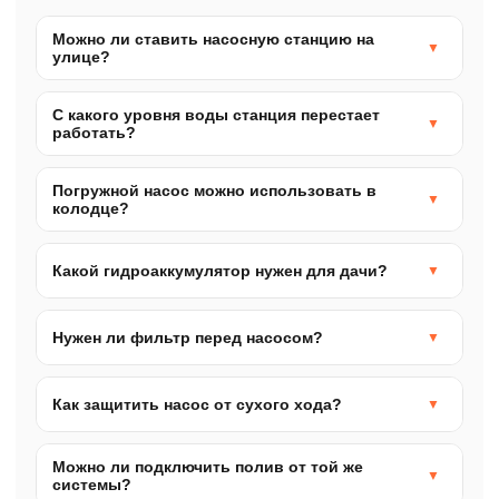
Можно ли ставить насосную станцию на
улице?
Можно только в утеплённом кессоне/техбоксе.
С какого уровня воды станция перестает
Если станция промёрзнет — лопнет
работать?
гидроаккумулятор, реле и корпус насоса.
Обычно при зеркале воды ниже 7–8 м от насоса.
Погружной насос можно использовать в
Многое зависит от длины трубы и герметичности
колодце?
соединений.
Да, если колодец глубокий или уровень
нестабилен. Важно поставить защиту от сухого
Какой гидроаккумулятор нужен для дачи?
хода.
Для летней дачи обычно 24–50 л. Для
круглогодичного дома — 50–100 л, чтобы насос
Нужен ли фильтр перед насосом?
включался реже.
Да. Минимум — сетчатый фильтр грубой очистки.
Иначе песок и ил быстро убьют крыльчатку и
Как защитить насос от сухого хода?
автоматику.
Ставят датчик сухого хода, реле потока или
Можно ли подключить полив от той же
контроллер автоматики. Для дач с «гуляющим»
системы?