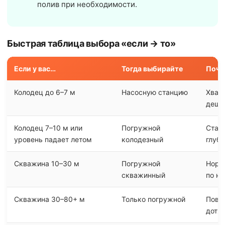
полив при необходимости.
Быстрая таблица выбора «если → то»
Если у вас…
Тогда выбирайте
Поче
Колодец до 6–7 м
Насосную станцию
Хвата
деше
Колодец 7–10 м или
Погружной
Станц
уровень падает летом
колодезный
глуб
Скважина 10–30 м
Погружной
Норм
скважинный
по н
Скважина 30–80+ м
Только погружной
Пове
дотя