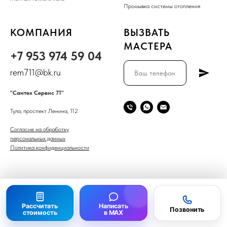
Промывка системы отопления
КОМПАНИЯ
ВЫЗВАТЬ
МАСТЕРА
+7 953 974 59 04
rem711@bk.ru
"Сантех Сервис 71"
Тула, проспект Ленина, 112
Согласие на обработку
персональных данных
Политика конфиденциальности
© 2026 Сантех Сервис 71
Разработка сайтов:
WebSiteStore
Мы используем
cookie
, чтобы
Принять
сайт был удобнее.
Рассчитать
Написать
Позвонить
стоимость
в MAX