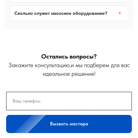
уровнем — обязательно.
Да, но нужно учитывать пики расхода. Иногда
делаем отдельный контур, чтобы не проседало
Сколько служит насосное оборудование?
давление в доме.
Станции обычно 5–7 лет, погружные насосы 7–12
лет при правильной схеме и фильтрации.
Остались вопросы?
Закажите консультацию,и мы подберем для вас
идеальное решение!
Вызвать мастера