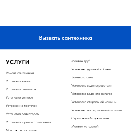
Вызвать сантехника
УСЛУГИ
Монтаж труб
Установка душевой кабины
Ремонт сантехники
Замена стояка
Установка ванны
Установка водонагревателя
Установка счетчиков
Установка водяного фильтра
Установка унитаза
Установка стиральной машины
Устранение протечек
Установка посудомоечной машины
Установка радиаторов
Сервисное обслуживание
Установка и ремонт смесителя
Монтаж котельной
Монтаж теплого пола