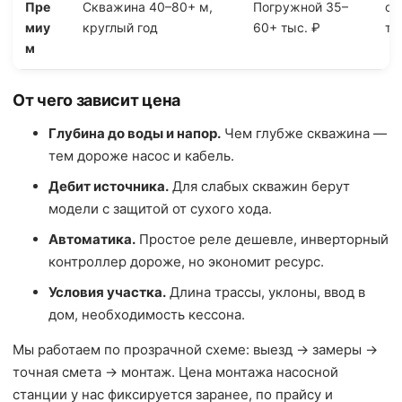
Пре
Скважина 40–80+ м,
Погружной 35–
от
миу
круглый год
60+ тыс. ₽
ты
м
От чего зависит цена
Глубина до воды и напор.
Чем глубже скважина —
тем дороже насос и кабель.
Дебит источника.
Для слабых скважин берут
модели с защитой от сухого хода.
Автоматика.
Простое реле дешевле, инверторный
контроллер дороже, но экономит ресурс.
Условия участка.
Длина трассы, уклоны, ввод в
дом, необходимость кессона.
Мы работаем по прозрачной схеме: выезд → замеры →
точная смета → монтаж. Цена монтажа насосной
станции у нас фиксируется заранее, по прайсу и